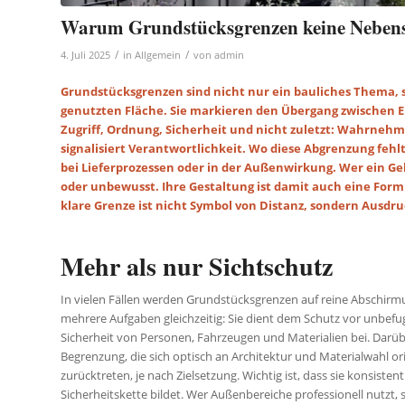
Warum Grundstücksgrenzen keine Nebens
/
/
4. Juli 2025
in
Allgemein
von
admin
Grundstücksgrenzen sind nicht nur ein bauliches Thema, s
genutzten Fläche. Sie markieren den Übergang zwischen E
Zugriff, Ordnung, Sicherheit und nicht zuletzt: Wahrnehm
signalisiert Verantwortlichkeit. Wo diese Abgrenzung fehlt
bei Lieferprozessen oder in der Außenwirkung. Wer ein G
oder unbewusst. Ihre Gestaltung ist damit auch eine For
klare Grenze ist nicht Symbol von Distanz, sondern Ausdru
Mehr als nur Sichtschutz
In vielen Fällen werden Grundstücksgrenzen auf reine Abschirmun
mehrere Aufgaben gleichzeitig: Sie dient dem Schutz vor unbefugt
Sicherheit von Personen, Fahrzeugen und Materialien bei. Darübe
Begrenzung, die sich optisch an Architektur und Materialwahl or
zurücktreten, je nach Zielsetzung. Wichtig ist, dass sie konsist
Sicherheitskette bildet. Wer Außenbereiche professionell nutzt,