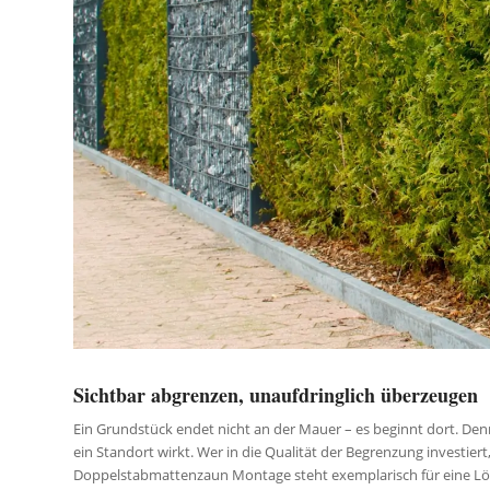
Sichtbar abgrenzen, unaufdringlich überzeugen
Ein Grundstück endet nicht an der Mauer – es beginnt dort. Denn 
ein Standort wirkt. Wer in die Qualität der Begrenzung investier
Doppelstabmattenzaun Montage steht exemplarisch für eine Lösung