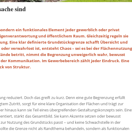
ache sind
ondern ein funktionales Element jeder gewerblich oder privat
igenverantwortung und öffentlichem Raum. Gleichzeitig regeln sie
ung. Eine klar definierte Grundstücksgrenze schafft Übersicht und
 oder verwahrlost ist, entsteht Chaos – sei es bei der Flächennutzung
elände betritt, nimmt die Begrenzung unweigerlich wahr, bewusst
m der Kommunikation. Im Gewerbebereich zählt jeder Eindruck. Eine
ck von Struktur.
g reduziert. Doch das greift zu kurz. Denn eine gute Begrenzung erfüllt
em Zutritt, sorgt für eine klare Organisation der Flächen und trägt zur
r hinaus kann sie Teil eines übergreifenden Gestaltungskonzepts sein. Eine
ientiert, stärkt das Gesamtbild. Sie kann Akzente setzen oder bewusst
ent zur Nutzung des Grundstücks passt – und keine Schwachstelle in der
 sollte die Grenze nicht als Randthema behandeln, sondern als funktionalen