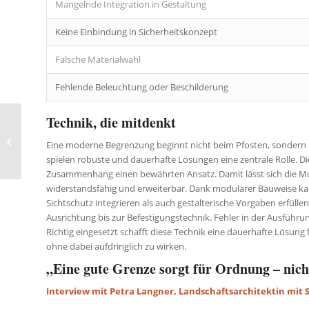
Mangelnde Integration in Gestaltung
Keine Einbindung in Sicherheitskonzept
Falsche Materialwahl
Fehlende Beleuchtung oder Beschilderung
Technik, die mitdenkt
Wie kleine Details den
Betrieb sicherer
Eine moderne Begrenzung beginnt nicht beim Pfosten, sondern b
machen
spielen robuste und dauerhafte Lösungen eine zentrale Rolle. D
Zusammenhang einen bewährten Ansatz. Damit lässt sich die M
widerstandsfähig und erweiterbar. Dank modularer Bauweise ka
Sichtschutz integrieren als auch gestalterische Vorgaben erfüll
Ausrichtung bis zur Befestigungstechnik. Fehler in der Ausführun
Richtig eingesetzt schafft diese Technik eine dauerhafte Lösun
ohne dabei aufdringlich zu wirken.
„Eine gute Grenze sorgt für Ordnung – nich
Interview mit Petra Langner, Landschaftsarchitektin mi