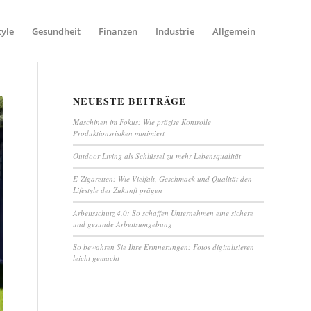
tyle
Gesundheit
Finanzen
Industrie
Allgemein
NEUESTE BEITRÄGE
Maschinen im Fokus: Wie präzise Kontrolle
Produktionsrisiken minimiert
Outdoor Living als Schlüssel zu mehr Lebensqualität
E-Zigaretten: Wie Vielfalt, Geschmack und Qualität den
Lifestyle der Zukunft prägen
Arbeitsschutz 4.0: So schaffen Unternehmen eine sichere
und gesunde Arbeitsumgebung
So bewahren Sie Ihre Erinnerungen: Fotos digitalisieren
leicht gemacht