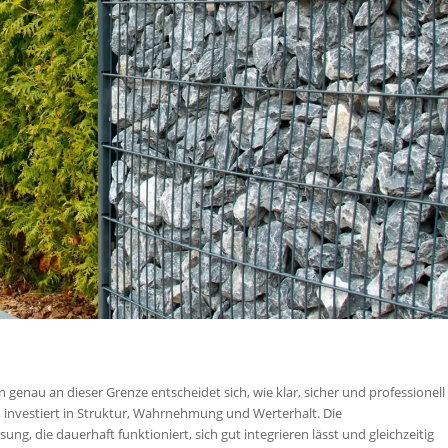
genau an dieser Grenze entscheidet sich, wie klar, sicher und professionell
t, investiert in Struktur, Wahrnehmung und Werterhalt. Die
, die dauerhaft funktioniert, sich gut integrieren lässt und gleichzeitig