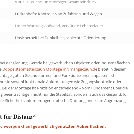
Visuelle Brüche, unstimmiger Gesamteindruck
Lückenhafte Kontrolle von Zufahrten und Wegen
Hoher Wartungsaufwand, verkürzte Lebensdauer
Unsicherheit bei Dunkelheit, schlechte Orientierung
ei der Planung. Gerade bei gewerblichen Objekten oder Industrieflächen
ie
Doppelstabmattenzaun Montage mit manga-zaun.de
bietet in diesem
ontage gut an Geländeformen und Funktionszonen anpassen, ist
nn sie sowohl funktionale Anforderungen wie Zugangskontrolle oder
en. Bei der Montage ist Präzision entscheidend – vom Fundament über die
g beeinträchtigen nicht nur die Stabilität, sondern auch das Gesamtbild.
g für Sicherheitsanforderungen, optische Ordnung und klare Abgrenzung –
t für Distanz“
t Schwerpunkt auf gewerblich genutzten Außenflächen.