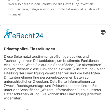
Wer also heute in den Schutz und die Gestaltung investiert,
profitiert langfristig – sowohl in puncto Lebensqualität als auch
finanziell.
Zusammenfassung
Ein durchdacht gestalteter Außenbereich ist weit mehr als nur
Schutz vor Wind und Wetter. Mit den richtigen Materialien,
einer stimmigen Optik und kluger Planung wird er zur
Wohlfühloase, die das Leben im Freien bereichert und
gleichzeitig den Wert des Hauses steigert. Ob moderne
Überdachungen, stimmungsvolle Beleuchtung oder kreative
Beschattungskonzepte – der perfekte Mix aus Stil und Funktion
macht jeden Außenbereich zu einem echten Highlight.
Bildnachweis:
Photographee.eu – stock.adobe.com
Gorodenkoff – stock.adobe.com
pixeldeus – stock.adobe.com