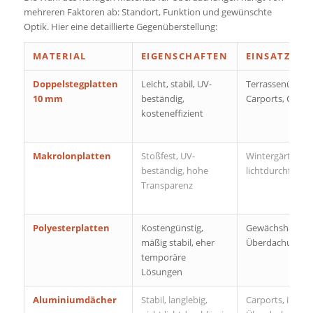
mehreren Faktoren ab: Standort, Funktion und gewünschte
Optik. Hier eine detaillierte Gegenüberstellung:
MATERIAL
EIGENSCHAFTEN
EINSATZBER
Doppelstegplatten
Leicht, stabil, UV-
Terrassenüberd
10 mm
beständig,
Carports, Gewä
kosteneffizient
Makrolonplatten
Stoßfest, UV-
Wintergärten,
beständig, hohe
lichtdurchflute
Transparenz
Polyesterplatten
Kostengünstig,
Gewächshäuser,
mäßig stabil, eher
Überdachungen
temporäre
Lösungen
Aluminiumdächer
Stabil, langlebig,
Carports, industr