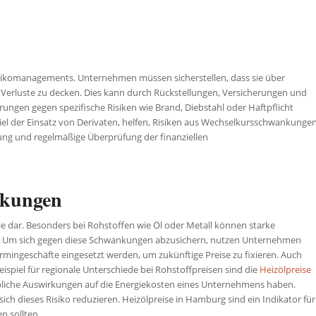
Risikomanagements. Unternehmen müssen sicherstellen, dass sie über
 Verluste zu decken. Dies kann durch Rückstellungen, Versicherungen und
ungen gegen spezifische Risiken wie Brand, Diebstahl oder Haftpflicht
piel der Einsatz von Derivaten, helfen, Risiken aus Wechselkursschwankunge
nung und regelmäßige Überprüfung der finanziellen
nkungen
rie dar. Besonders bei Rohstoffen wie Öl oder Metall können starke
n. Um sich gegen diese Schwankungen abzusichern, nutzen Unternehmen
rmingeschäfte eingesetzt werden, um zukünftige Preise zu fixieren. Auch
Beispiel für regionale Unterschiede bei Rohstoffpreisen sind die
Heizölpreise
liche Auswirkungen auf die Energiekosten eines Unternehmens haben.
ich dieses Risiko reduzieren. Heizölpreise in Hamburg sind ein Indikator für
n sollten.