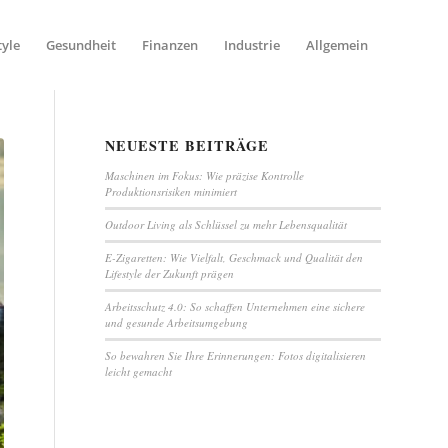
tyle
Gesundheit
Finanzen
Industrie
Allgemein
NEUESTE BEITRÄGE
Maschinen im Fokus: Wie präzise Kontrolle
Produktionsrisiken minimiert
Outdoor Living als Schlüssel zu mehr Lebensqualität
E-Zigaretten: Wie Vielfalt, Geschmack und Qualität den
Lifestyle der Zukunft prägen
Arbeitsschutz 4.0: So schaffen Unternehmen eine sichere
und gesunde Arbeitsumgebung
So bewahren Sie Ihre Erinnerungen: Fotos digitalisieren
leicht gemacht