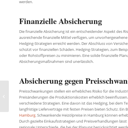
werden.
Finanzielle Absicherung
Die finanzielle Absicherung ist ein entscheidender Aspekt des 
ausreichende finanzielle Mittel verfügen, um unvorhergesehene
Hedging-Strategien erreicht werden. Der Abschluss von Versicher
schützt vor finanziellen Schäden. Hedging-Strategien, zum Beis
oder Rohstoffpreisen zu minimieren. Eine solide finanzielle Pla
Absicherungsmaßnahmen sind unerlässlich.
Absicherung gegen Preisschwa
Zeitlose Schönheit:
Preisschwankungen stellen ein erhebliches Risiko für die Indust
Warum natürliche
Preisänderungen die Produktionskosten erheblich beeinflusse
Materialien in Ihrem
verschiedene Strategien. Eine davon ist das Hedging, bei dem Te
Garten nicht fehlen...
langfristige Lieferverträge mit festen Preisen bieten Schutz. Ein 
Hamburg
. Schwankende Heizölpreise in Hamburg können erheb
Durch gezielte Einkaufsstrategien und Preisverhandlungen lässt s
regionale Unterschiede, die bei der Planung berücksichtigt werde