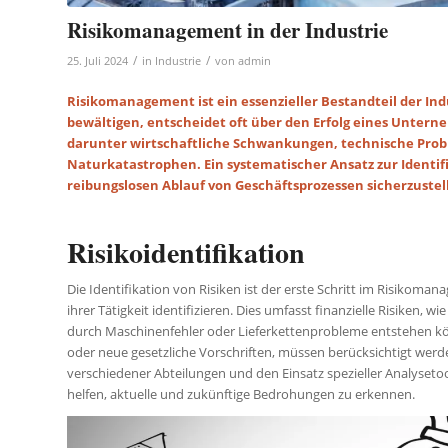
Risikomanagement in der Industrie
/
/
25. Juli 2024
in
Industrie
von
admin
Risikomanagement ist ein essenzieller Bestandteil der Indu
bewältigen, entscheidet oft über den Erfolg eines Unte
darunter wirtschaftliche Schwankungen, technische Prob
Naturkatastrophen. Ein systematischer Ansatz zur Identifi
reibungslosen Ablauf von Geschäftsprozessen sicherzuste
Risikoidentifikation
Die Identifikation von Risiken ist der erste Schritt im Risikom
ihrer Tätigkeit identifizieren. Dies umfasst finanzielle Risiken,
durch Maschinenfehler oder Lieferkettenprobleme entstehen kö
oder neue gesetzliche Vorschriften, müssen berücksichtigt wer
verschiedener Abteilungen und den Einsatz spezieller Analyset
helfen, aktuelle und zukünftige Bedrohungen zu erkennen.