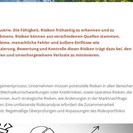
strie. Die Fähigkeit, Risiken frühzeitig zu erkennen und zu
rnehmens. Risiken können aus verschiedenen Quellen stammen,
leme, menschliche Fehler und äußere Einflüsse wie
zierung, Bewertung und Kontrolle dieser Risiken trägt dazu bei, den
llen und unvorhergesehene Verluste zu minimieren.
anagementprozess. Unternehmen müssen potenzielle Risiken in allen Bereiche
 wie Wechselkursschwankungen oder Kreditrisiken, sowie operative Risiken, die
nnen. Auch strategische Risiken, wie Änderungen in der Marktnachfrage
den. Eine umfassende Risikoanalyse erfordert die Zusammenarbeit
ools. Regelmäßige Überprüfungen und Anpassungen des Risikoportfolios