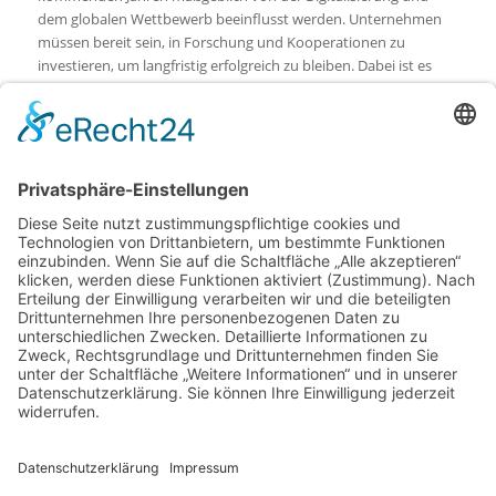
dem globalen Wettbewerb beeinflusst werden. Unternehmen
müssen bereit sein, in Forschung und Kooperationen zu
investieren, um langfristig erfolgreich zu bleiben. Dabei ist es
entscheidend, frühzeitig Trends zu erkennen und diese in die
eigene Innovationsstrategie zu integrieren. Die Erfahrungen
zahlreicher Unternehmen belegen, dass die enge Verzahnung
von Forschung, Entwicklung und praktischer Anwendung zu
nachhaltigen Erfolgen führt. Perspektiven, die aus dem
Zusammenspiel verschiedener Branchen entstehen, bieten
zudem innovative Lösungsansätze für komplexe
Herausforderungen.
Bildnachweise:
crispy
– stock.adobe.com
Yaroslav Astakhov
– stock.adobe.com
Wanda
– stock.adobe.com