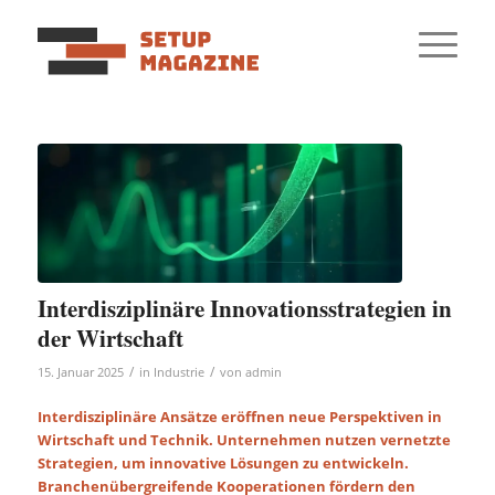
Interdisziplinäre Innovationsstrategien in
der Wirtschaft
/
/
15. Januar 2025
in
Industrie
von
admin
Interdisziplinäre Ansätze eröffnen neue Perspektiven in
Wirtschaft und Technik. Unternehmen nutzen vernetzte
Strategien, um innovative Lösungen zu entwickeln.
Branchenübergreifende Kooperationen fördern den