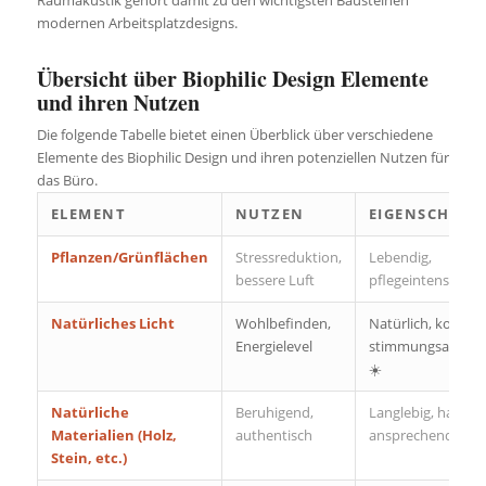
modernen Arbeitsplatzdesigns.
Übersicht über Biophilic Design Elemente
und ihren Nutzen
Die folgende Tabelle bietet einen Überblick über verschiedene
Elemente des Biophilic Design und ihren potenziellen Nutzen für
das Büro.
ELEMENT
NUTZEN
EIGENSCHAFT
Pflanzen/Grünflächen
Stressreduktion,
Lebendig,
bessere Luft
pflegeintensiv 🌱
Natürliches Licht
Wohlbefinden,
Natürlich, kostenl
Energielevel
stimmungsaufhel
☀️
Natürliche
Beruhigend,
Langlebig, haptisc
Materialien (Holz,
authentisch
ansprechend 🧱
Stein, etc.)