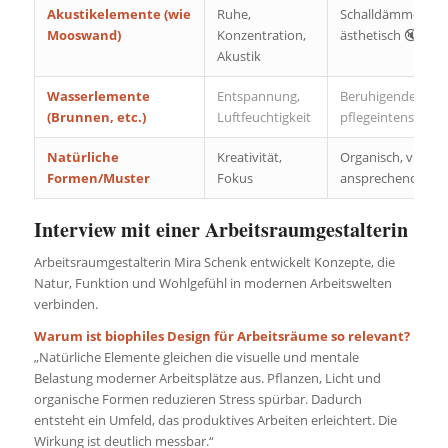
Akustikelemente (wie
Ruhe,
Schalldämmend,
Mooswand)
Konzentration,
ästhetisch 🔇
Akustik
Wasserlemente
Entspannung,
Beruhigender Klan
(Brunnen, etc.)
Luftfeuchtigkeit
pflegeintensiv 💧
Natürliche
Kreativität,
Organisch, visuell
Formen/Muster
Fokus
ansprechend 🌀
Interview mit einer Arbeitsraumgestalterin
Arbeitsraumgestalterin Mira Schenk entwickelt Konzepte, die
Natur, Funktion und Wohlgefühl in modernen Arbeitswelten
verbinden.
Warum ist biophiles Design für Arbeitsräume so relevant?
„Natürliche Elemente gleichen die visuelle und mentale
Belastung moderner Arbeitsplätze aus. Pflanzen, Licht und
organische Formen reduzieren Stress spürbar. Dadurch
entsteht ein Umfeld, das produktives Arbeiten erleichtert. Die
Wirkung ist deutlich messbar.“