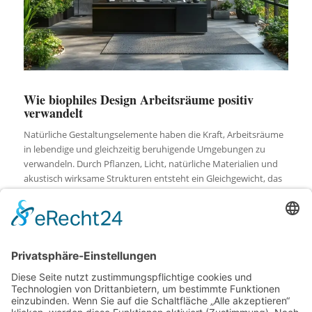
Wie biophiles Design Arbeitsräume positiv
verwandelt
Natürliche Gestaltungselemente haben die Kraft, Arbeitsräume
in lebendige und gleichzeitig beruhigende Umgebungen zu
verwandeln. Durch Pflanzen, Licht, natürliche Materialien und
akustisch wirksame Strukturen entsteht ein Gleichgewicht, das
die Leistungsfähigkeit stabilisiert und Wohlgefühl fördert.
Biophilic Design zeigt, dass moderne Arbeitsplätze nicht nur
funktional sein müssen, sondern Atmosphäre und emotionale
Balance unterstützen können. Die Integration natürlicher
Akzente stärkt Kreativität und Unternehmensidentität
gleichermaßen. Wer diese Prinzipien bewusst nutzt, schafft
Arbeitsräume, die langfristig motivieren, inspirieren und
stärken.