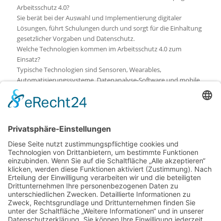
Arbeitsschutz 4.0?
Sie berät bei der Auswahl und Implementierung digitaler
Lösungen, führt Schulungen durch und sorgt für die Einhaltung
gesetzlicher Vorgaben und Datenschutz.
Welche Technologien kommen im Arbeitsschutz 4.0 zum
Einsatz?
Typische Technologien sind Sensoren, Wearables,
Automatisierungssysteme, Datenanalyse-Software und mobile
Anwendungen für Dokumentation und Kommunikation.
Wie können Beschäftigte auf Arbeitsschutz 4.0 vorbereitet
werden?
Durch praxisorientierte Schulungen, virtuelle Simulationen und
kontinuierliche Informationsangebote werden Mitarbeiter für
neue digitale Schutzmaßnahmen sensibilisiert.
Welche Rolle spielt die Organisation im Arbeitsschutz 4.0?
Organisatorische Maßnahmen wie klare Verantwortlichkeiten,
offene Kommunikation und regelmäßige Gefahrenmeldungen
sind unverzichtbar für eine sichere und gesunde
Arbeitsumgebung.
Hinweis: Bilder wurden mithilfe künstlicher Intelligenz
erzeugt.