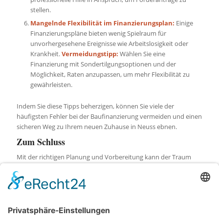
stellen.
Mangelnde Flexibilität im Finanzierungsplan:
Einige
Finanzierungspläne bieten wenig Spielraum für
unvorhergesehene Ereignisse wie Arbeitslosigkeit oder
Krankheit.
Vermeidungstipp:
Wählen Sie eine
Finanzierung mit Sondertilgungsoptionen und der
Möglichkeit, Raten anzupassen, um mehr Flexibilität zu
gewährleisten.
Indem Sie diese Tipps beherzigen, können Sie viele der
häufigsten Fehler bei der Baufinanzierung vermeiden und einen
sicheren Weg zu Ihrem neuen Zuhause in Neuss ebnen.
Zum Schluss
Mit der richtigen Planung und Vorbereitung kann der Traum
vom Eigenheim in Neuss erfolgreich verwirklicht werden. Die
Baufinanzierung mag zunächst kompliziert erscheinen, aber
durch informierte Entscheidungen und strategische Planung
lassen sich viele der gängigen Fallstricke umgehen. Unsere Tipps
sollen Ihnen dabei helfen, mit Zuversicht in den
Baufinanzierungsprozess zu gehen und die besten