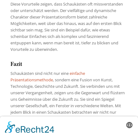
Diese Vorurteile zeigen, dass Schaukästen oft missverstanden
oder unterschätzt werden. Der vielfältige und dynamische
Charakter dieser Präsentationsform bietet zahlreiche
Möglichkeiten, weit über das hinaus, was auf den ersten Blick
sichtbar sein mag. Sie sind ein Beispiel dafür, wie etwas
scheinbar Einfaches sich als komplex und faszinierend
entpuppen kann, wenn man bereit ist, tiefer zu blicken und
Vorurteile zu überwinden.
Fazit
Schaukästen sind nicht nur eine
einfache
Präsentationsmethode
, sondern eine Fusion von Kunst,
Technologie, Geschichte und Zukunft. Sie verbinden uns mit
unserer Vergangenheit, zeigen uns die Gegenwart und flüstern
uns Geheimnisse über die Zukunft zu. Sie sind ein Spiegel
unserer Gesellschaft, ein Fenster in verschiedene Welten. Mit
jedem Blick in einen Schaukasten betrachten wir nicht nur
Objekte, sondern auch uns selbst und unsere Kultur. In einer
Welt, in der Oberflächlichkeit oft regiert, erinnern uns
Schaukästen daran, tiefer zu blicken. Es ist Zeit, hinter das Glas