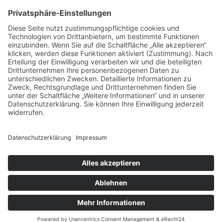
zu schauen!
Bei setupmagazine dreht sich alles um Style, Health, Wealth &
Life. Bleibe mit uns in Verbindung und entdecke, wie
Schaukästen dich inspirieren können. Hinterlasse einen
Kommentar, teile diesen Beitrag, und werde Teil einer
Gemeinschaft, die mehr wissen und mehr leben will. Wir sehen
uns im nächsten Beitrag!
Bildnachweis:
Emil – stock.adobe.com
Vittaya_25 – stock.adobe.com
© Copyright - Setup Magazine
Datenschutz
Impressum