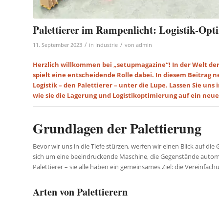
Palettierer im Rampenlicht: Logistik-Op
/
/
11. September 2023
in
Industrie
von
admin
Herzlich willkommen bei „setupmagazine“! In der Welt der 
spielt eine entscheidende Rolle dabei. In diesem Beitrag
Logistik – den Palettierer – unter die Lupe. Lassen Sie un
wie sie die Lagerung und Logistikoptimierung auf ein neu
Grundlagen der Palettierung
Bevor wir uns in die Tiefe stürzen, werfen wir einen Blick auf di
sich um eine beeindruckende Maschine, die Gegenstände automat
Palettierer – sie alle haben ein gemeinsames Ziel: die Vereinf
Arten von Palettierern