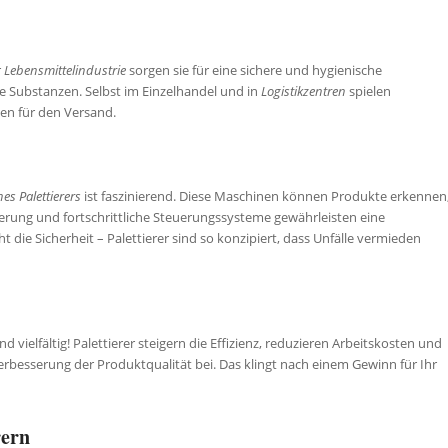
r
Lebensmittelindustrie
sorgen sie für eine sichere und hygienische
e Substanzen. Selbst im Einzelhandel und in
Logistikzentren
spielen
gen für den Versand.
es Palettierers
ist faszinierend. Diese Maschinen können Produkte erkennen
sierung und fortschrittliche Steuerungssysteme gewährleisten eine
t die Sicherheit – Palettierer sind so konzipiert, dass Unfälle vermieden
nd vielfältig! Palettierer steigern die Effizienz, reduzieren Arbeitskosten und
Verbesserung der Produktqualität bei. Das klingt nach einem Gewinn für Ihr
rern