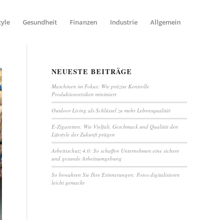
tyle
Gesundheit
Finanzen
Industrie
Allgemein
NEUESTE BEITRÄGE
Maschinen im Fokus: Wie präzise Kontrolle
Produktionsrisiken minimiert
Outdoor Living als Schlüssel zu mehr Lebensqualität
E-Zigaretten: Wie Vielfalt, Geschmack und Qualität den
Lifestyle der Zukunft prägen
Arbeitsschutz 4.0: So schaffen Unternehmen eine sichere
und gesunde Arbeitsumgebung
So bewahren Sie Ihre Erinnerungen: Fotos digitalisieren
leicht gemacht