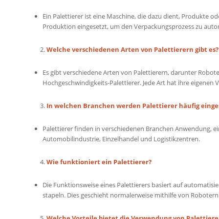
Ein Palettierer ist eine Maschine, die dazu dient, Produkte o
Produktion eingesetzt, um den Verpackungsprozess zu automat
Welche verschiedenen Arten von Palettierern gibt es?
Es gibt verschiedene Arten von Palettierern, darunter Roboter-
Hochgeschwindigkeits-Palettierer. Jede Art hat ihre eigenen
In welchen Branchen werden Palettierer häufig einge
Palettierer finden in verschiedenen Branchen Anwendung, ein
Automobilindustrie, Einzelhandel und Logistikzentren.
Wie funktioniert ein Palettierer?
Die Funktionsweise eines Palettierers basiert auf automatis
stapeln. Dies geschieht normalerweise mithilfe von Roboter
Welche Vorteile bietet die Verwendung von Palettiere